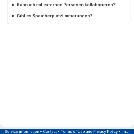
Kann ich mit externen Personen kollaborieren?
Gibt es Speicherplatzlimitierungen?
Service information
•
Contact
•
Terms of Use and Privacy Policy
•
Imprint