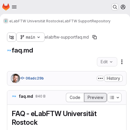
Homepage
Skip to main content
M
eLabFTW Universität Rostock
eLabFTW Support
Repository
main
elabftw-support
faq.md
faq.md
Edit
Fil
History
06adc29b
faq.md
840 B
Table o
Code
Preview
FAQ - eLabFTW Universität
Rostock