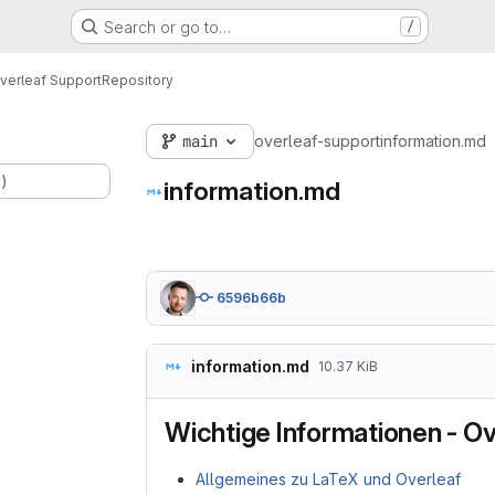
Search or go to…
/
verleaf Support
Repository
main
overleaf-support
information.md
.)
information.md
6596b66b
information.md
10.37 KiB
Wichtige Informationen - Ov
Allgemeines zu LaTeX und Overleaf