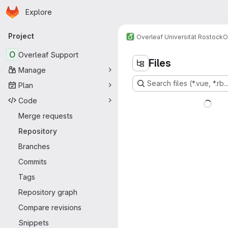
Homepage
Skip to main content
Explore
Primary navigation
Project
Overleaf Universität Rostock
O
O
Overleaf Support
Files
Manage
Search files (*.vue, *.rb..
Plan
Code
Merge requests
Repository
Branches
Commits
Tags
Repository graph
Compare revisions
Snippets